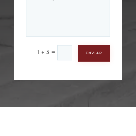
=
1 + 3
ENVIAR