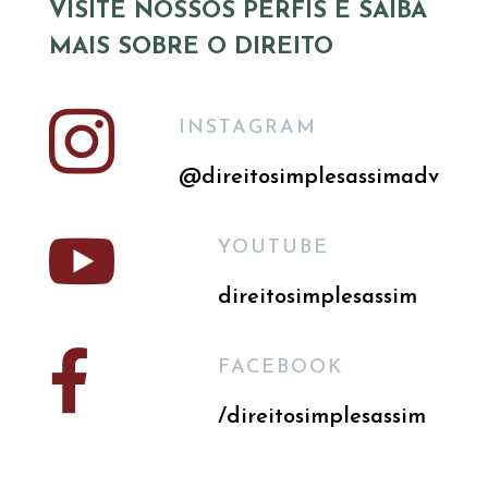
VISITE NOSSOS PERFIS E SAIBA
MAIS SOBRE O DIREITO

INSTAGRAM
@direitosimplesassimadv

YOUTUBE
direitosimplesassim

FACEBOOK
/direitosimplesassim