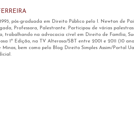
FERREIRA
3, pós-graduada em Direito Público pelo I. Newton de Pai
a, Professora, Palestrante. Participou de várias palest
, trabalhando na advocacia cível em Direito de Família, Su
osa 1ª Edição, na TV Alterosa/SBT entre 2001 e 2011 (10 anos
 Minas, bem como pelo Blog Direito Simples Assim/Portal Ua
icial.