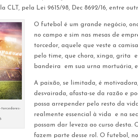
a CLT, pela Lei 9615/98, Dec 8692/16, entre outro
O futebol é um grande negócio, ond
no campo e sim nas mesas de empre
torcedor, aquele que veste a camisa
pelo time, que chora, xinga, grita 
bandeira em sua urna mortuária, e
A paixão, se limitada, é motivadora,
desvairada, afasta-se da razão e p
possa arrepender pelo resto da vida
-torcedores-
realmente essencial à vida e na se
6
possam dar leveza ao curso desta. O 
fazem parte desse rol. O futebol, no 