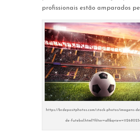
profissionais estão amparados pel
https://br.depositphotos.com/stock-photos/imagens-de
de-futebol.html?filter=all&qview=11268023