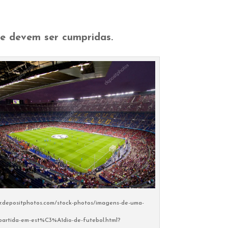
ue devem ser cumpridas.
br.depositphotos.com/stock-photos/imagens-de-uma-
partida-em-est%C3%A1dio-de-futebol.html?