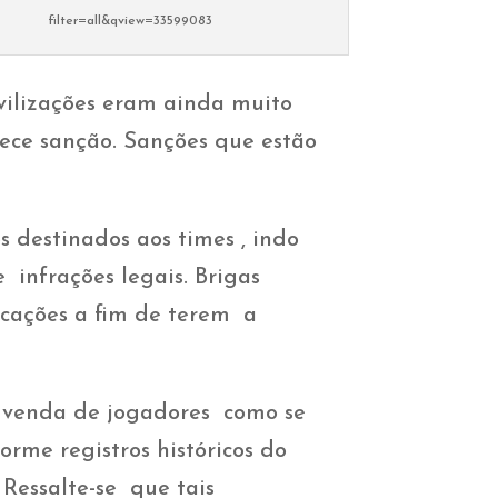
filter=all&qview=33599083
vilizações eram ainda muito
rece sanção. Sanções que estão
 destinados aos times , indo
 infrações legais. Brigas
icações a fim de terem a
 A venda de jogadores como se
rme registros históricos do
Ressalte-se que tais