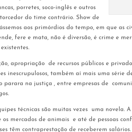
cas, porretes, soco-inglês e outros
 torcedor do time contrário. Show de
nássemos aos primórdios do tempo, em que as ci
ende, fere e mata, não é diversão, é crime e me
existentes.
ão, apropriação de recursos públicos e privados
tes inescrupulosos, também aí mais uma série de
 parara na justiça , entre empresas de comun
gos.
quipes técnicas são muitas vezes uma novela.
 os mercados de animais e até de pessoas confo
es têm contraprestação de receberem salários. 