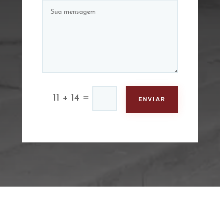
=
11 + 14
ENVIAR