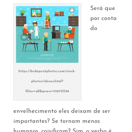
Será que
por conta
do
https://br.depositphotos.com/stock-
photos/idosos.html?
filter=all&qview=111670094
envelhecimento eles deixam de ser
importantes? Se tornam menos
humanos, coisificam? Sim, o verbo é