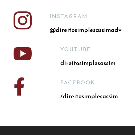

INSTAGRAM
@direitosimplesassimadv

YOUTUBE
direitosimplesassim

FACEBOOK
/direitosimplesassim