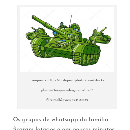
tanques – https://br.depositphotos.com/stock-
photos/tanques-de-guerra.html?
filter=all&qview=74504449
Os grupos de whatsapp da família
ficaram lotados e em poucos minutos