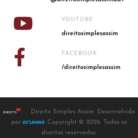

YOUTUBE
direitosimplesassim

FACEBOOK
/direitosimplesassim
Direito Simples Assim. Desenvolvido
por
. Copyright ©
2026
. Todos os
direitos reservados.