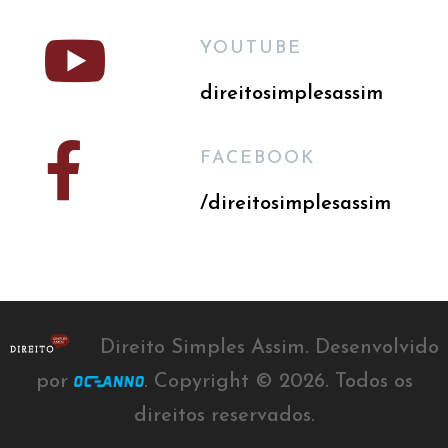

YOUTUBE
direitosimplesassim

FACEBOOK
/direitosimplesassim
Direito Simples Assim. Desenvolvido
por
. Copyright ©
2026
. Todos os
direitos reservados.